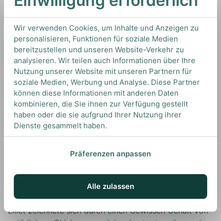
Einwilligung erforderlich
Gordon's, one of vodka, half a measure of Kina Lillet.
Shake it very well until it's ice-cold, then add a large
Wir verwenden Cookies, um Inhalte und Anzeigen zu
thin slice of lemon-peel. Got it?' Mitunter durch diese
personalisieren, Funktionen für soziale Medien
populäre Erwähnung gehört auch der klassische
bereitzustellen und unseren Website-Verkehr zu
Martini zu den wohl bekanntesten Drinks der Welt und
analysieren. Wir teilen auch Informationen über Ihre
gilt seitdem als ultimativer Gentlemans Classic! Der
Nutzung unserer Website mit unseren Partnern für
Vesper Martini wurde benannt nach Vesper Lynd, nach
soziale Medien, Werbung und Analyse. Diese Partner
eigenen Aussagen des Charakters, die einzige Frau, in
können diese Informationen mit anderen Daten
kombinieren, die Sie ihnen zur Verfügung gestellt
die James Bond jemals wirklich verliebt war.
haben oder die sie aufgrund Ihrer Nutzung ihrer
Was ist ein Vesper Martini?
Dienste gesammelt haben.
Der Vesper Martini ist ein Twist auf einen klassischen
Martini Cocktail und somit in der Kategorie der
klassischen Cocktails einzuordnen. Das besondere an
Präferenzen anpassen
den Vesper Martini Zutaten ist die Kombination aus
Gin und Vodka und die Verwendung von Kina Lillet.
Alle zulassen
Diese besondere Form des berühmten, französischen
Aperitifs wird heute leider nicht mehr produziert. Kina
Lillet zeichnete sich durch einen Gewissen Gehalt von