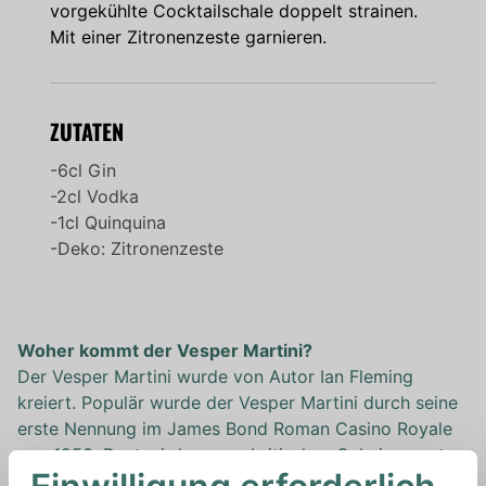
vorgekühlte Cocktailschale doppelt strainen.
Mit einer Zitronenzeste garnieren.
ZUTATEN
-6cl Gin
-2cl Vodka
-1cl Quinquina
-Deko: Zitronenzeste
Woher kommt der Vesper Martini?
Der Vesper Martini wurde von Autor Ian Fleming
kreiert. Populär wurde der Vesper Martini durch seine
erste Nennung im James Bond Roman Casino Royale
von 1953. Dort wird er vom britischen Geheimagent
mit folgenden Worten beschrieben: 'Three measures of