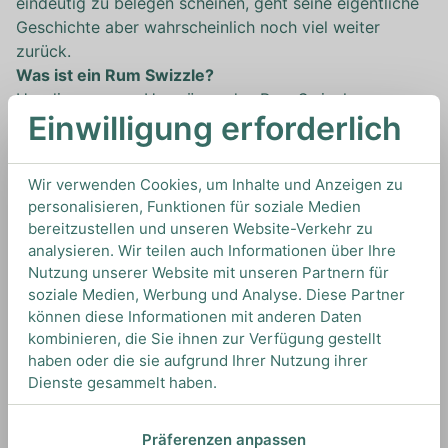
eindeutig zu belegen scheinen, geht seine eigentliche
Geschichte aber wahrscheinlich noch viel weiter
zurück.
Was ist ein Rum Swizzle?
Um die genauen Ursprünge des Rum Swizzle
Einwilligung erforderlich
aufzudecken, sollten wir uns zunächst einmal
anschauen, was ein Rum Swizzle, oder vielmehr ein
Swizzle generell, überhaupt ist. Der Name “Swizzle”
Wir verwenden Cookies, um Inhalte und Anzeigen zu
bezieht sich auf die Zubereitungsart des Drinks.
personalisieren, Funktionen für soziale Medien
Swizzles heißen so, weil sie mit einem sogenannten
bereitzustellen und unseren Website-Verkehr zu
Swizzle-Stick zubereitet werden. Während in Europa
analysieren. Wir teilen auch Informationen über Ihre
und den USA Cocktails und Drinks zunächst gebaut,
Nutzung unserer Website mit unseren Partnern für
dann gerührt und anschließend im Shaker zubereitet
soziale Medien, Werbung und Analyse. Diese Partner
wurden, war das Shaken auf den karibischen Inseln
können diese Informationen mit anderen Daten
kombinieren, die Sie ihnen zur Verfügung gestellt
zunächst nicht sehr stark verbreitet. Vielmehr bediente
haben oder die sie aufgrund Ihrer Nutzung ihrer
man sich traditionellen Mix-Techniken mit Hilfe eines
Dienste gesammelt haben.
Swizzle Sticks, einem Holzstab, an dessen Ende
mehrere Verästelungen abgehen und den man wie
einen Handquirl benutzt. Diese Technik war vor allem
Präferenzen anpassen