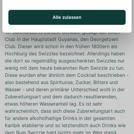
in Guyana und später auch auf Barbados sehr populär.
Die Entstehung des Rum Swizzle führt uns auf ersteres
Alle zulassen
Land zurück. Berichte von Getränken die als Swizzles
bezeichnet wurden, reichen in Guyana bis Anfang des
19. Jahrhunderts zurück. Genauer gesagt auf einen
Club in der Hauptstadt Guyanas, den Georgetown
Club. Dieser wird schon in den frühen 1800ern als
Hochburg des Swizzles bezeichnet. Allerdings haben
die dort so regelmäßig ausgeschenkten Swizzles nur
wenig mit dem heute bekannten Rum Swizzle zu tun.
Diese wurden eher ähnlich dem Cocktail beschrieben -
also bestehend aus Spirituose, Zucker, Bitters und
Wasser - und deren primärer Unterschied wohl in der
Zubereitungsart und dem dadurch resultierenden,
etwas höheren Wasseranteil lag. Es ist sehr
wahrscheinlich, dass sich diese Zubereitungsart auch
für andere alkoholhaltige Drinks in der gesamten
Karibik etablierte und so letztendlich auch Drinks wie
dem Rum Swizzle bald nichts mehr im Weg stand.