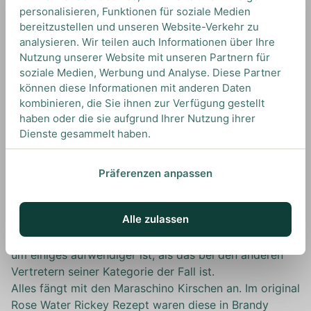
sind eng mit den Collins’ verwandt und bestehen
personalisieren, Funktionen für soziale Medien
aus einer Spirituose, etwas Limettensaft und
bereitzustellen und unseren Website-Verkehr zu
Sodawasser. Der erste Rickey wurde damals mit
analysieren. Wir teilen auch Informationen über Ihre
Whiskey zubereitet, bis der Gin Rickey mit Old Tom
Nutzung unserer Website mit unseren Partnern für
Gin sich bald als beliebteste Version durchsetzte
soziale Medien, Werbung und Analyse. Diese Partner
und heute der beinahe einzige, noch relevante
können diese Informationen mit anderen Daten
kombinieren, die Sie ihnen zur Verfügung gestellt
Vertreter seiner Kategorie ist. Das Rickeys so
haben oder die sie aufgrund Ihrer Nutzung ihrer
beliebt waren hing unter anderem auch mit ihrer
Dienste gesammelt haben.
einfachen Herstellung zusammen.
Präferenzen anpassen
Wie macht man einen Rose Water Rickey?
Der Rose Water Rickey hebt sich von anderen Rickeys
Alle zulassen
deutlich ab. Grund dafür sind nicht nur die Rose Water
Rickey Zutaten, sondern auch, dass seine Zubereitung
um einiges aufwendiger ist, als das bei den anderen
Vertretern seiner Kategorie der Fall ist.
Alles fängt mit den Maraschino Kirschen an. Im original
Rose Water Rickey Rezept waren diese in Brandy