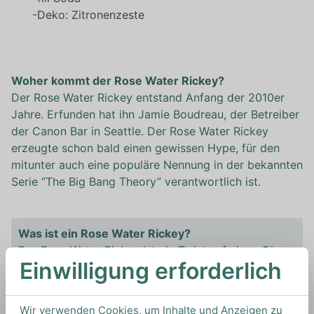
-Deko: Zitronenzeste
Woher kommt der Rose Water Rickey?
Der Rose Water Rickey entstand Anfang der 2010er
Jahre. Erfunden hat ihn Jamie Boudreau, der Betreiber
der Canon Bar in Seattle. Der Rose Water Rickey
erzeugte schon bald einen gewissen Hype, für den
mitunter auch eine populäre Nennung in der bekannten
Serie “The Big Bang Theory” verantwortlich ist.
Was ist ein Rose Water Rickey?
Der Rose Water Rickey ist ein Twist auf einen Gin
Einwilligung erforderlich
Rickey. Rickeys sind eine eigene Kategorie von
Drinks, die Ende des 19. Jahrhunderts entstand und
sich derzeit großer Beliebtheit erfreute. Rickeys
Wir verwenden Cookies, um Inhalte und Anzeigen zu