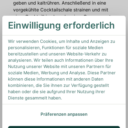
geben und kaltrühren. Anschließend in eine
vorgekühlte Cocktailschale strainen und mit
einer Cocktailkirsche oder einer Orangenzeste
Einwilligung erforderlich
garnieren.
Wir verwenden Cookies, um Inhalte und Anzeigen zu
ZUTATEN
personalisieren, Funktionen für soziale Medien
bereitzustellen und unseren Website-Verkehr zu
-6cl Scotch Whisky
analysieren. Wir teilen auch Informationen über Ihre
-3cl Sweet Vermouth
Nutzung unserer Website mit unseren Partnern für
-3 Dashes Aromatic Bitters
soziale Medien, Werbung und Analyse. Diese Partner
können diese Informationen mit anderen Daten
-Deko: Cocktailkirsche
kombinieren, die Sie ihnen zur Verfügung gestellt
haben oder die sie aufgrund Ihrer Nutzung ihrer
Dienste gesammelt haben.
Woher kommt der Rob Roy Cocktail?
Der Rob Roy ist 1894 im New Yorker Waldorf Astoria
Präferenzen anpassen
entstanden. Benannt wurde er höchstwahrscheinlich
nach der damals populären Broadway Show, welche