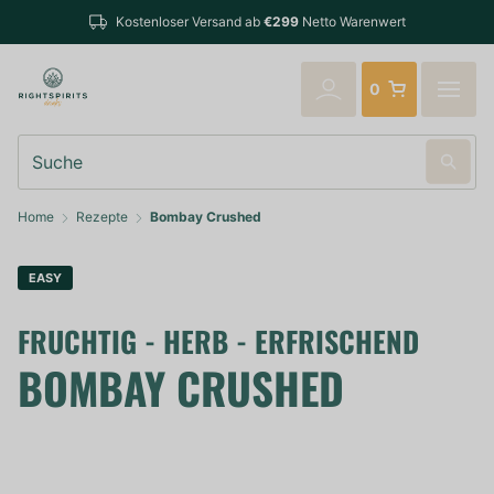
Bestellungen bis 14:00 Uhr (Mo-Fr) wer
b
€299
Netto Warenwert
verschickt
0
Suche
Home
Rezepte
Bombay Crushed
EASY
FRUCHTIG - HERB - ERFRISCHEND
BOMBAY CRUSHED