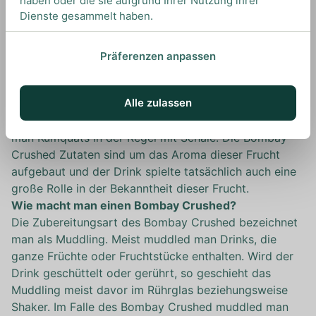
haben oder die sie aufgrund Ihrer Nutzung ihrer
Spiel. Und tatsächlich funktionieren beide Drinks
Dienste gesammelt haben.
ähnlich, denn auch der Bombay Crushed könnte man
als eine Art Sour bezeichnen. Allerdings geben die
Kumquats dem Drink noch eine herb fruchtige Note
Präferenzen anpassen
mit, die für einen schönen, spritzig frischen
Sommerdrink sorgt. Kumquats stammen ursprünglich
Alle zulassen
aus Südostasien und sind eng mit den Zitrusfrüchten
verwandt. Allerdings, anders als bei Zitrusfrüchten, isst
man Kumquats in der Regel mit Schale. Die Bombay
Crushed Zutaten sind um das Aroma dieser Frucht
aufgebaut und der Drink spielte tatsächlich auch eine
große Rolle in der Bekanntheit dieser Frucht.
Wie macht man einen Bombay Crushed?
Die Zubereitungsart des Bombay Crushed bezeichnet
man als Muddling. Meist muddled man Drinks, die
ganze Früchte oder Fruchtstücke enthalten. Wird der
Drink geschüttelt oder gerührt, so geschieht das
Muddling meist davor im Rührglas beziehungsweise
Shaker. Im Falle des Bombay Crushed muddled man