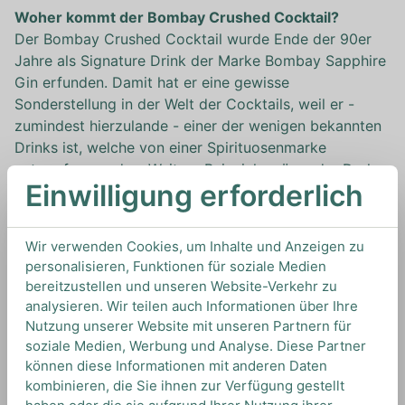
Woher kommt der Bombay Crushed Cocktail?
Der Bombay Crushed Cocktail wurde Ende der 90er
Jahre als Signature Drink der Marke Bombay Sapphire
Gin erfunden. Damit hat er eine gewisse
Sonderstellung in der Welt der Cocktails, weil er -
zumindest hierzulande - einer der wenigen bekannten
Drinks ist, welche von einer Spirituosenmarke
entworfen wurden. Weitere Beispiele wären der Dark
Einwilligung erforderlich
And Stormy von Gosling’s Rum und die Lynchburg
Lemonade von Jack Daniel’s Whiskey.
Dem Bombay Crushed Rezept wird oft zugeschrieben,
Wir verwenden Cookies, um Inhalte und Anzeigen zu
dass er die Beliebtheit von Gin Cocktails hierzulande
personalisieren, Funktionen für soziale Medien
maßgeblich vorangetrieben hat.
bereitzustellen und unseren Website-Verkehr zu
Was ist ein Bombay Crushed?
analysieren. Wir teilen auch Informationen über Ihre
Manche Leute behaupten das Bombay Crushed Rezept
Nutzung unserer Website mit unseren Partnern für
ähnele einem Caipirinha Rezept. Wo man beim
soziale Medien, Werbung und Analyse. Diese Partner
Caipirinha Cachaca und Limettenstücke verwendet,
können diese Informationen mit anderen Daten
kombinieren, die Sie ihnen zur Verfügung gestellt
kommen beim Bombay Crushed Gin und Kumquats ins