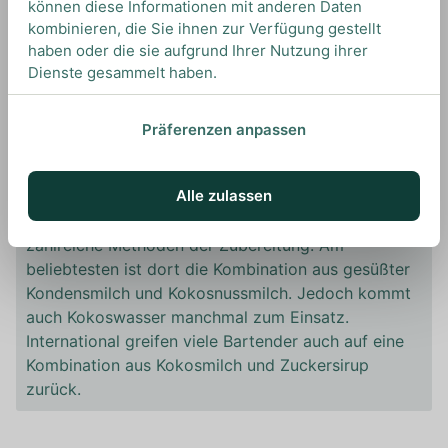
Kombination aus Cachaca und einer Frucht. Also ist
können diese Informationen mit anderen Daten
eine Batida de Coco quasi ein Drink aus Kokosnuss
kombinieren, die Sie ihnen zur Verfügung gestellt
haben oder die sie aufgrund Ihrer Nutzung ihrer
und Cachaca, wobei auch oft Zutaten wie Limettensaft
Dienste gesammelt haben.
oder Ananassaft in Rezepten zu finden sind.
Präferenzen anpassen
Kondensmilch oder Kokosmilch?
Während man außerhalb von Brasilien in Batida de
Alle zulassen
Coco Rezepten immer wieder die Verwendung von
Kokoscreme liest, so gibt es in Brasilien jedoch
zahlreiche Methoden der Zubereitung. Am
beliebtesten ist dort die Kombination aus gesüßter
Kondensmilch und Kokosnussmilch. Jedoch kommt
auch Kokoswasser manchmal zum Einsatz.
International greifen viele Bartender auch auf eine
Kombination aus Kokosmilch und Zuckersirup
zurück.