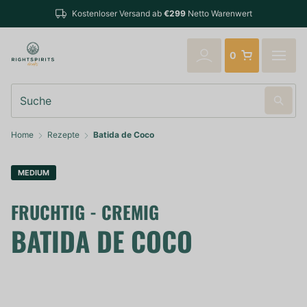
Bestellungen bis 14:00 Uhr
r Versand ab
€299
Netto Warenwert
verschickt
0
Suche
Home
Rezepte
Batida de Coco
MEDIUM
FRUCHTIG - CREMIG
BATIDA DE COCO