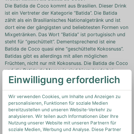
Die Batida de Coco kommt aus Brasilien. Dieser Drink
ist ein Vertreter der Kategorie “Batida”. Die Batida
zählt als ein Brasilianisches Nationalgetränk und ist
dort eine der gängigsten und beliebtesten Formen von
Mixgetränken. Das Wort “Batida” ist portugisisch und
steht für “geschüttelt”. Dementsprechend ist eine
Batida de Coco quasi eine “geschüttelte Kokosnuss”.
Batidas gibt es allerdings mit allen möglichen
Früchten, nicht nur mit Kokosnuss. Die Batida de Coco
und die Batida de Maracuja sind hierzulande bei
Einwilligung erforderlich
weitem die bekanntesten, wobei gerade in
brasilianischen Bars und Restaurants oft viele
verschiedene Variationen angeboten werden. Batidas
Wir verwenden Cookies, um Inhalte und Anzeigen zu
sind auch beliebte Drinks bei Feierlichkeiten und
personalisieren, Funktionen für soziale Medien
werden oft bei Festivals und natürlich zur
bereitzustellen und unseren Website-Verkehr zu
Karnevalszeit gemixt.
analysieren. Wir teilen auch Informationen über Ihre
Was ist eine Batida de Coco?
Nutzung unserer Website mit unseren Partnern für
In Brasilien versteht man unter Batida generell eine
soziale Medien, Werbung und Analyse. Diese Partner