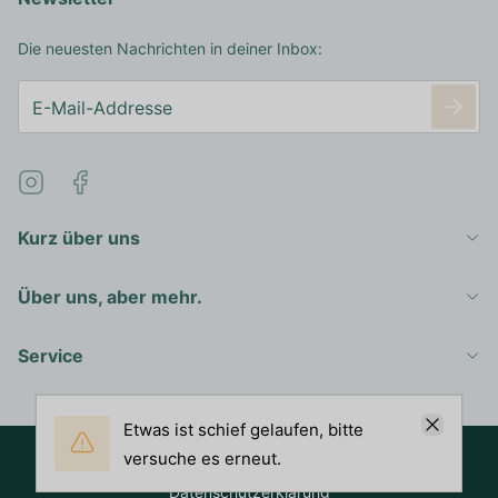
Die neuesten Nachrichten in deiner Inbox:
Kurz über uns
Über uns, aber mehr.
Service
Schliess
Etwas ist schief gelaufen, bitte
versuche es erneut.
Copyright 2016 - 2026 © Right Spirits Germany
Datenschützerklärung