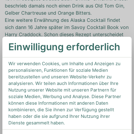
beschrieb damals noch einen Drink aus Old Tom Gin,
Gelber Chartreuse und Orange Bitters.
Eine weitere Erwähnung des Alaska Cocktail findet
sich dann 16 Jahre später im Savoy Cocktail Book von
Harry Craddock. Schon dieses Rezept unterscheidet
sich stark von Straubs Alaska Cocktail Rezept.
Einwilligung erforderlich
Craddock verwendet ein bisschen weniger Chartreuse
und ließ die Orange Bitters weg. Außerdem
verwendete er anstelle von Old Tom Gin einen London
Wir verwenden Cookies, um Inhalte und Anzeigen zu
personalisieren, Funktionen für soziale Medien
Dry Gin. Letztere Änderung entstand
bereitzustellen und unseren Website-Verkehr zu
höchstwahrscheinlich aufgrund der sich ändernden Gin
analysieren. Wir teilen auch Informationen über Ihre
Präferenz in dieser Zeit. Auch heute ist London Dry
Nutzung unserer Website mit unseren Partnern für
Gin weitaus gängiger und beliebter als Old Tom Gin,
soziale Medien, Werbung und Analyse. Diese Partner
weswegen letzterer heute in Alaska Cocktail Rezepten
können diese Informationen mit anderen Daten
eigentlich keine Erwähnung mehr findet. Bei Drinks wie
kombinieren, die Sie ihnen zur Verfügung gestellt
dem Tom Collins verhält sich das ähnlich.
haben oder die sie aufgrund Ihrer Nutzung ihrer
Abgesehen von der Wahl des Gins, ähnelt die gängige,
Dienste gesammelt haben.
oben genannte Rezeptur eher der von Straub als der