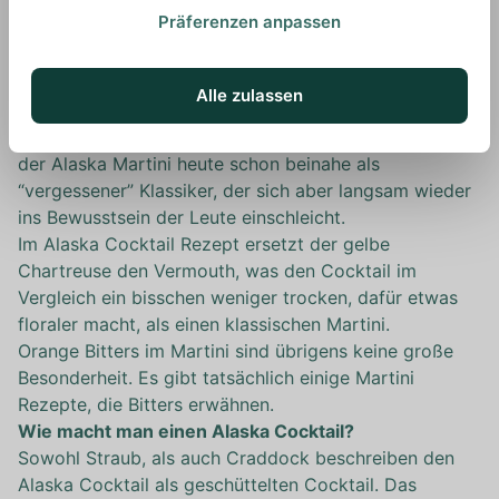
von Craddock.
Präferenzen anpassen
Was ist ein Alaska Cocktail?
Ein Alaska Cocktail ist ein Twist auf einen klassischen
Martini Cocktail. Deswegen wird er
Alle zulassen
umgangssprachlich auch oft als “Alaska Martini”
bezeichnet. Wie viele Cocktails seiner Zeit gilt auch
der Alaska Martini heute schon beinahe als
“vergessener” Klassiker, der sich aber langsam wieder
ins Bewusstsein der Leute einschleicht.
Im Alaska Cocktail Rezept ersetzt der gelbe
Chartreuse den Vermouth, was den Cocktail im
Vergleich ein bisschen weniger trocken, dafür etwas
floraler macht, als einen klassischen Martini.
Orange Bitters im Martini sind übrigens keine große
Besonderheit. Es gibt tatsächlich einige Martini
Rezepte, die Bitters erwähnen.
Wie macht man einen Alaska Cocktail?
Sowohl Straub, als auch Craddock beschreiben den
Alaska Cocktail als geschüttelten Cocktail. Das