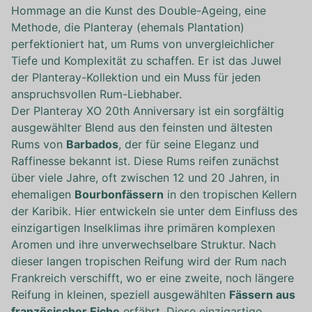
Hommage an die Kunst des Double-Ageing, eine
Methode, die Planteray (ehemals Plantation)
perfektioniert hat, um Rums von unvergleichlicher
Tiefe und Komplexität zu schaffen. Er ist das Juwel
der Planteray-Kollektion und ein Muss für jeden
anspruchsvollen Rum-Liebhaber.
Der Planteray XO 20th Anniversary ist ein sorgfältig
ausgewählter Blend aus den feinsten und ältesten
Rums von
Barbados
, der für seine Eleganz und
Raffinesse bekannt ist. Diese Rums reifen zunächst
über viele Jahre, oft zwischen 12 und 20 Jahren, in
ehemaligen
Bourbonfässern
in den tropischen Kellern
der Karibik. Hier entwickeln sie unter dem Einfluss des
einzigartigen Inselklimas ihre primären komplexen
Aromen und ihre unverwechselbare Struktur. Nach
dieser langen tropischen Reifung wird der Rum nach
Frankreich verschifft, wo er eine zweite, noch längere
Reifung in kleinen, speziell ausgewählten
Fässern aus
französischer Eiche
erfährt. Diese einzigartige