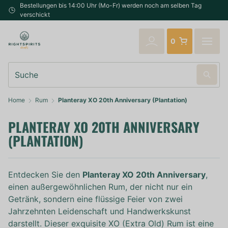
Bestellungen bis 14:00 Uhr (Mo-Fr) werden noch am selben Tag
verschickt
0
Suche
Home
Rum
Planteray XO 20th Anniversary (Plantation)
PLANTERAY XO 20TH ANNIVERSARY
(PLANTATION)
Entdecken Sie den
Planteray XO 20th Anniversary
,
einen außergewöhnlichen Rum, der nicht nur ein
Getränk, sondern eine flüssige Feier von zwei
Jahrzehnten Leidenschaft und Handwerkskunst
darstellt. Dieser exquisite XO (Extra Old) Rum ist eine