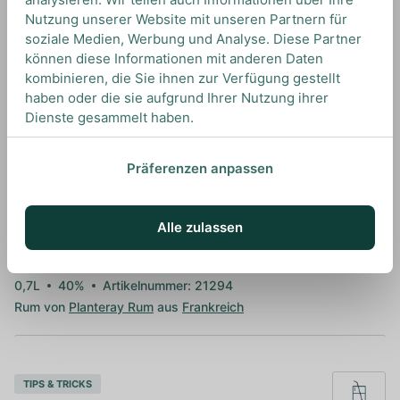
Melden Sie sich an oder fordern Sie
Nutzung unserer Website mit unseren Partnern für
ein kostenloses Konto an.
soziale Medien, Werbung und Analyse. Diese Partner
können diese Informationen mit anderen Daten
Sie benötigen ein Konto, um zu bestellen und Ihre
kombinieren, die Sie ihnen zur Verfügung gestellt
Preise anzuzeigen.
haben oder die sie aufgrund Ihrer Nutzung ihrer
Dienste gesammelt haben.
Anmelden
Neues Konto erstellen
Präferenzen anpassen
Alle zulassen
In den Warenkorb
0,7L
40%
Artikelnummer: 21294
Rum von
Planteray Rum
aus
Frankreich
TIPS & TRICKS