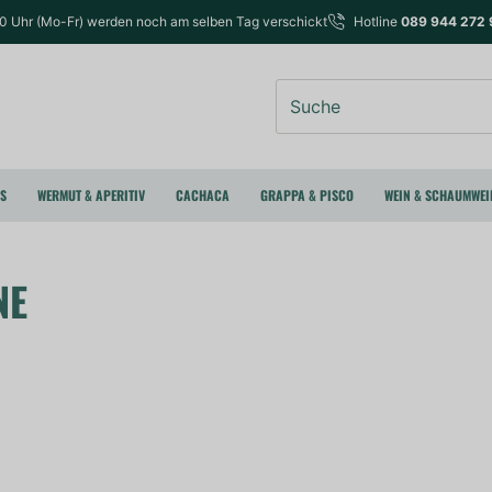
00 Uhr (Mo-Fr) werden noch am selben Tag verschickt
Hotline
089 944 272 
Suche
RS
WERMUT & APERITIV
CACHACA
GRAPPA & PISCO
WEIN & SCHAUMWEI
NE