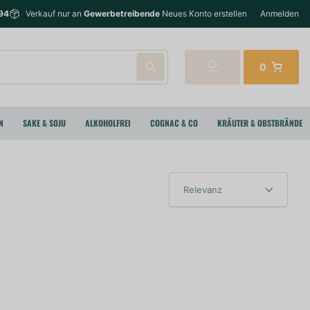
94
Verkauf nur an
Gewerbetreibende
Neues Konto erstellen
Anmelden
0
N
SAKE & SOJU
ALKOHOLFREI
COGNAC & CO
KRÄUTER & OBSTBRÄNDE