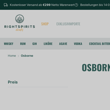
Kostenloser Versand ab
€299
Netto Warenwert
Bestellungen bis 14:
SHOP
EXKLUSIVIMPORTE
WHISKY
RUM
GIN
LIKÖRE
AGAVE
VODKA
COCKTAIL BITTE
Home
Osborne
OSBOR
Preis