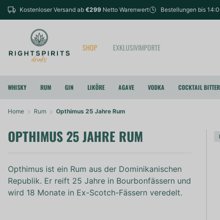
Kostenloser Versand ab
€299
Netto Warenwert
Bestellungen bis 14:
SHOP
EXKLUSIVIMPORTE
WHISKY
RUM
GIN
LIKÖRE
AGAVE
VODKA
COCKTAIL BITTE
Home
Rum
Opthimus 25 Jahre Rum
OPTHIMUS 25 JAHRE RUM
Opthimus ist ein Rum aus der Dominikanischen
Republik. Er reift 25 Jahre in Bourbonfässern und
wird 18 Monate in Ex-Scotch-Fässern veredelt.