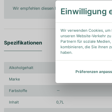
Wir empfehlen diesen Rum pur zu genießen oder on 
Einwilligung 
Wir verwenden Cookies, um I
unseren Website-Verkehr zu 
Partnern für soziale Medien
Spezifikationen
kombinieren, die Sie ihnen z
haben.
Alkoholgehalt
38.00%
Präferenzen anpas
Marke
Opthimus
Farbstoffe
Inhalt
0,7L