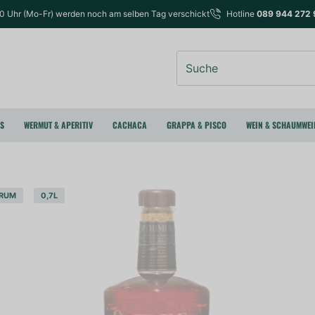
00 Uhr (Mo-Fr) werden noch am selben Tag verschickt
Hotline
089 944 272 
Suche
RS
WERMUT & APERITIV
CACHACA
GRAPPA & PISCO
WEIN & SCHAUMWEI
RUM
0,7L