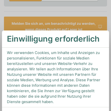
Melden Sie sich an, um benachrichtigt zu werden,
wenn dieses Produkt auf Lager ist
Einwilligung erforderlich
0,5L
20%
Artikelnummer: 18389
Moonshine von
Ole Smoky Moonshine
aus
USA
Wir verwenden Cookies, um Inhalte und Anzeigen zu
personalisieren, Funktionen für soziale Medien
bereitzustellen und unseren Website-Verkehr zu
analysieren. Wir teilen auch Informationen über Ihre
TIPS & TRICKS
Nutzung unserer Website mit unseren Partnern für
HOW TO DRINK
soziale Medien, Werbung und Analyse. Diese Partner
können diese Informationen mit anderen Daten
kombinieren, die Sie ihnen zur Verfügung gestellt
haben oder die sie aufgrund Ihrer Nutzung ihrer
Wir empfehlen Ole Smoky Moonshine Margarita
Dienste gesammelt haben.
in einem Glas mit gesalztem Glasrand mit jeder
Menge Crushed Ice zu genießen.