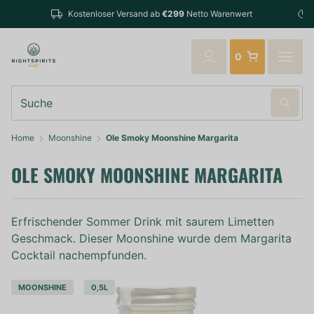
Bestellungen bis 14:00 Uhr (Mo-F
sand ab
€299
Netto Warenwert
verschickt
0
Suche
Home
Moonshine
Ole Smoky Moonshine Margarita
OLE SMOKY MOONSHINE MARGARITA
Erfrischender Sommer Drink mit saurem Limetten
Geschmack. Dieser Moonshine wurde dem Margarita
Cocktail nachempfunden.
MOONSHINE
0,5L