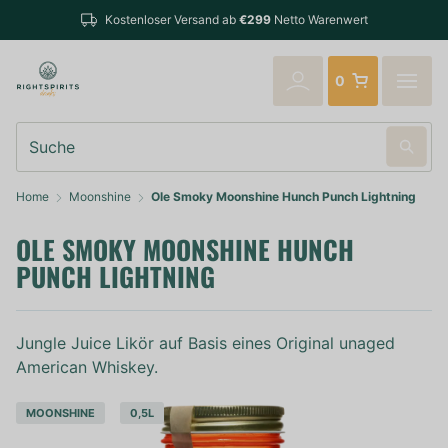
Bestellungen bis 14:00 Uhr (Mo-F
sand ab
€299
Netto Warenwert
verschickt
0
Suche
Home
Moonshine
Ole Smoky Moonshine Hunch Punch Lightning
OLE SMOKY MOONSHINE HUNCH
PUNCH LIGHTNING
Jungle Juice Likör auf Basis eines Original unaged
American Whiskey.
MOONSHINE
0,5L