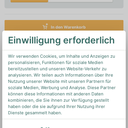
In den Warenkorb
Einwilligung erforderlich
0,5L
40%
Artikelnummer: 15198
Moonshine von
Ole Smoky Moonshine
aus
USA
Wir verwenden Cookies, um Inhalte und Anzeigen zu
personalisieren, Funktionen für soziale Medien
bereitzustellen und unseren Website-Verkehr zu
TIPS & TRICKS
analysieren. Wir teilen auch Informationen über Ihre
HOW TO DRINK
Nutzung unserer Website mit unseren Partnern für
soziale Medien, Werbung und Analyse. Diese Partner
können diese Informationen mit anderen Daten
kombinieren, die Sie ihnen zur Verfügung gestellt
Wir empfehlen diesen Likör als erfrischenden
haben oder die sie aufgrund Ihrer Nutzung ihrer
Highball mit Zitronenlimonade und ein paar
Dienste gesammelt haben.
Spritzern Limettensaft.