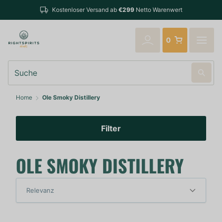
Bestellungen bis 14:00 Uhr (Mo-F
sand ab
€299
Netto Warenwert
verschickt
0
Suche
Home
Ole Smoky Distillery
Filter
OLE SMOKY DISTILLERY