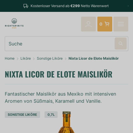
Bestellungen bis 14:0
enloser Versand ab
€299
Netto Warenwert
verschickt
0
Suche
Home
Liköre
Sonstige Liköre
Nixta Licor de Elote Maislikör
NIXTA LICOR DE ELOTE MAISLIKÖR
Fantastischer Maislikör aus Mexiko mit intensiven
Aromen von Süßmais, Karamell und Vanille.
SONSTIGE LIKÖRE
0,7L