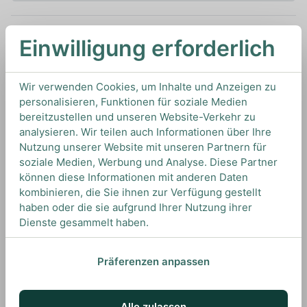
Einwilligung erforderlich
In den Warenkorb
0,7L
30%
Artikelnummer: 18567
Wir verwenden Cookies, um Inhalte und Anzeigen zu
Sonstige Liköre von
Nixta
aus
Mexiko
personalisieren, Funktionen für soziale Medien
bereitzustellen und unseren Website-Verkehr zu
analysieren. Wir teilen auch Informationen über Ihre
Nutzung unserer Website mit unseren Partnern für
TIPS & TRICKS
soziale Medien, Werbung und Analyse. Diese Partner
HOW TO DRINK
können diese Informationen mit anderen Daten
kombinieren, die Sie ihnen zur Verfügung gestellt
haben oder die sie aufgrund Ihrer Nutzung ihrer
Dienste gesammelt haben.
Wir empfehlen diesen Likör on the rocks zu
genießen oder als Zutat für spannende Cocktail
Eigenkreationen.
Präferenzen anpassen
Alle zulassen