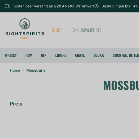
Kostenloser Versand ab
€299
Netto Warenwert
Bestellungen bis 14:
SHOP
EXKLUSIVIMPORTE
WHISKY
RUM
GIN
LIKÖRE
AGAVE
VODKA
COCKTAIL BITTE
Home
Mossburn
MOSSB
Preis