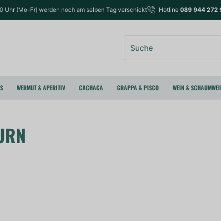
00 Uhr (Mo-Fr) werden noch am selben Tag verschickt
Hotline
089 944 272 
Suche
RS
WERMUT & APERITIV
CACHACA
GRAPPA & PISCO
WEIN & SCHAUMWEI
URN