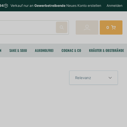
94
Verkauf nur an
Gewerbetreibende
Neues Konto erstellen
Anmelden
0
N
SAKE & SOJU
ALKOHOLFREI
COGNAC & CO
KRÄUTER & OBSTBRÄNDE