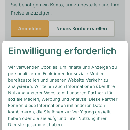
Sie benötigen ein Konto, um zu bestellen und Ihre
Preise anzuzeigen.
Anmelden
Neues Konto erstellen
Einwilligung erforderlich
In den Warenkorb
Wir verwenden Cookies, um Inhalte und Anzeigen zu
personalisieren, Funktionen für soziale Medien
0,7L
33%
Artikelnummer: 21141
bereitzustellen und unseren Website-Verkehr zu
Sonstige Liköre von Monkai aus
Belgien
analysieren. Wir teilen auch Informationen über Ihre
Nutzung unserer Website mit unseren Partnern für
soziale Medien, Werbung und Analyse. Diese Partner
können diese Informationen mit anderen Daten
TIPS & TRICKS
kombinieren, die Sie ihnen zur Verfügung gestellt
HOW TO DRINK
haben oder die sie aufgrund Ihrer Nutzung ihrer
Dienste gesammelt haben.