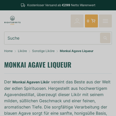
Kostenloser Versand ab
€299
Netto Warenwert
0
Suche
Home
Liköre
Sonstige Liköre
Monkai Agave Liqueur
MONKAI AGAVE LIQUEUR
Der
vereint das Beste aus der Welt
Monkai Agaven Likör
der edlen Spirituosen. Hergestellt aus hochwertigem
Agavendestillat, überzeugt dieser Likör mit seinem
milden, süßlichen Geschmack und einer feinen,
aromatischen Tiefe. Die sorgfältige Verarbeitung der
blauen Agave sorgt für eine sanfte, honigsüße Basis,