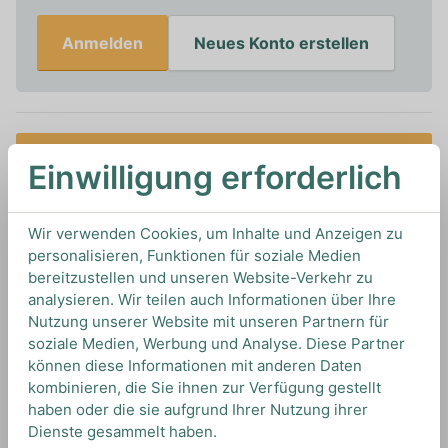
Anmelden
Neues Konto erstellen
Melden Sie sich an, um benachrichtigt zu werden,
Einwilligung erforderlich
wenn dieses Produkt auf Lager ist
Wir verwenden Cookies, um Inhalte und Anzeigen zu
0,35L
47%
Artikelnummer: 18565
personalisieren, Funktionen für soziale Medien
Wilde Agaven Mezcal von
Mezcal Dixeebe
aus
Mexiko
bereitzustellen und unseren Website-Verkehr zu
analysieren. Wir teilen auch Informationen über Ihre
Nutzung unserer Website mit unseren Partnern für
soziale Medien, Werbung und Analyse. Diese Partner
TIPS & TRICKS
können diese Informationen mit anderen Daten
HOW TO DRINK
kombinieren, die Sie ihnen zur Verfügung gestellt
haben oder die sie aufgrund Ihrer Nutzung ihrer
Dienste gesammelt haben.