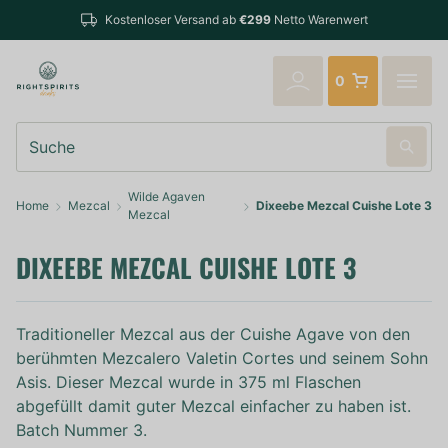
Best
Kostenloser Versand ab
€299
Netto Warenwert
vers
0
Suche
Wilde Agaven
Home
Mezcal
Dixeebe Mezcal Cuishe Lote 3
Mezcal
DIXEEBE MEZCAL CUISHE LOTE 3
Traditioneller Mezcal aus der Cuishe Agave von den
berühmten Mezcalero Valetin Cortes und seinem Sohn
Asis. Dieser Mezcal wurde in 375 ml Flaschen
abgefüllt damit guter Mezcal einfacher zu haben ist.
Batch Nummer 3.