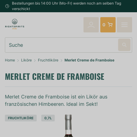
Bestellungen bis 14:00 Uhr (Mo-Fr) werden noch am selben Tag
verschickt
0
Suche
Home
Liköre
Fruchtliköre
Merlet Creme de Framboise
MERLET CREME DE FRAMBOISE
Merlet Creme de Framboise ist ein Likör aus
französischen Himbeeren. Ideal im Sekt!
FRUCHTLIKÖRE
0,7L