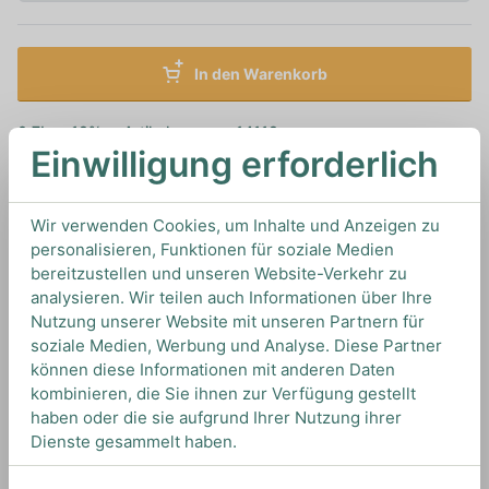
In den Warenkorb
0,7L
18%
Artikelnummer: 14118
Einwilligung erforderlich
Fruchtliköre von
Merlet
aus
Frankreich
Wir verwenden Cookies, um Inhalte und Anzeigen zu
personalisieren, Funktionen für soziale Medien
TIPS & TRICKS
bereitzustellen und unseren Website-Verkehr zu
HOW TO DRINK
analysieren. Wir teilen auch Informationen über Ihre
Nutzung unserer Website mit unseren Partnern für
soziale Medien, Werbung und Analyse. Diese Partner
Wir empfehlen diese Creme de Framboise als
können diese Informationen mit anderen Daten
Dessert mit Vanilleeis oder als sommerliche
kombinieren, die Sie ihnen zur Verfügung gestellt
Spritz Variation mit 3cl Merlet Creme de
haben oder die sie aufgrund Ihrer Nutzung ihrer
Framboise, 5cl Soda, 15cl Sekt/Prosecco und
Dienste gesammelt haben.
einigen frischen Beeren als Garnitur.