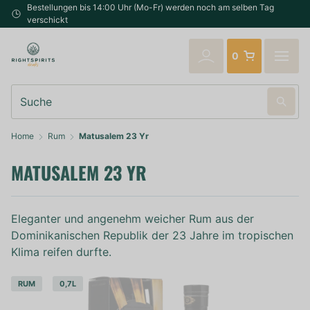
Bestellungen bis 14:00 Uhr (Mo-Fr) werden noch am selben Tag
verschickt
0
Suche
Home
Rum
Matusalem 23 Yr
MATUSALEM 23 YR
Eleganter und angenehm weicher Rum aus der
Dominikanischen Republik der 23 Jahre im tropischen
Klima reifen durfte.
RUM
0,7L