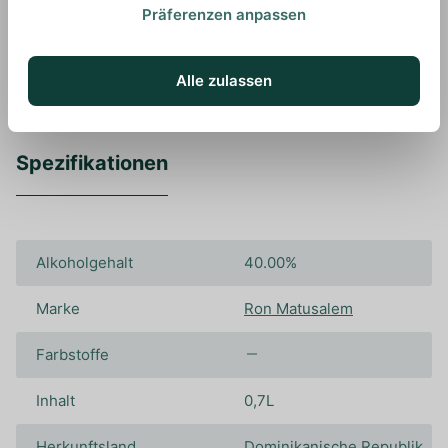
Wir empfehlen diesen Rum pur zu genießen, um
Präferenzen anpassen
all seine Aromen optimal wahrnehmen zu können.
Alle zulassen
Spezifikationen
Alkoholgehalt
40.00%
Marke
Ron Matusalem
Farbstoffe
Inhalt
0,7L
Herkunftsland
Dominikanische Republik