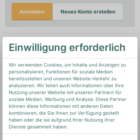
Anmelden
Neues Konto erstellen
Einwilligung erforderlich
Melden Sie sich an, um benachrichtigt zu werden,
wenn dieses Produkt auf Lager ist
Wir verwenden Cookies, um Inhalte und Anzeigen zu
personalisieren, Funktionen für soziale Medien
0,7L
40%
Artikelnummer: 18376
bereitzustellen und unseren Website-Verkehr zu
Rum von
Ron Matusalem
aus
Dominikanische Republik
analysieren. Wir teilen auch Informationen über Ihre
Nutzung unserer Website mit unseren Partnern für
soziale Medien, Werbung und Analyse. Diese Partner
können diese Informationen mit anderen Daten
TIPS & TRICKS
kombinieren, die Sie ihnen zur Verfügung gestellt
HOW TO DRINK
haben oder die sie aufgrund Ihrer Nutzung ihrer
Dienste gesammelt haben.