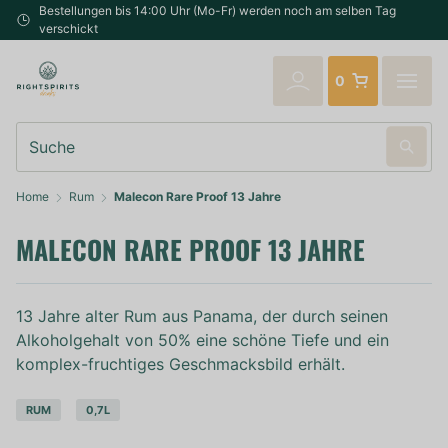
Bestellungen bis 14:00 Uhr (Mo-Fr) werden noch am selben Tag
verschickt
0
Suche
Home
Rum
Malecon Rare Proof 13 Jahre
MALECON RARE PROOF 13 JAHRE
13 Jahre alter Rum aus Panama, der durch seinen
Alkoholgehalt von 50% eine schöne Tiefe und ein
komplex-fruchtiges Geschmacksbild erhält.
RUM
0,7L