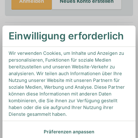
Anmelden
Neues Konto erstellen
Einwilligung erforderlich
In den Warenkorb
0,7L
40%
Artikelnummer: 20418
Wir verwenden Cookies, um Inhalte und Anzeigen zu
personalisieren, Funktionen für soziale Medien
Rum von
Malecon
aus
Panama
bereitzustellen und unseren Website-Verkehr zu
analysieren. Wir teilen auch Informationen über Ihre
Nutzung unserer Website mit unseren Partnern für
soziale Medien, Werbung und Analyse. Diese Partner
TIPS & TRICKS
HOW TO DRINK
können diese Informationen mit anderen Daten
kombinieren, die Sie ihnen zur Verfügung gestellt
haben oder die sie aufgrund Ihrer Nutzung ihrer
Dienste gesammelt haben.
Wir empfehlen diesen Rum pur zu genießen, um
all seine Aromen optimal wahrnehmen zu können.
Präferenzen anpassen