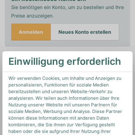
Sie benötigen ein Konto, um zu bestellen und Ihre
Preise anzuzeigen.
Anmelden
Neues Konto erstellen
Einwilligung erforderlich
In den Warenkorb
Wir verwenden Cookies, um Inhalte und Anzeigen zu
0,7L
40%
Artikelnummer: 15656
personalisieren, Funktionen für soziale Medien
Speyside Whisky von
The Macallan
aus
Schottland
bereitzustellen und unseren Website-Verkehr zu
analysieren. Wir teilen auch Informationen über Ihre
Nutzung unserer Website mit unseren Partnern für
soziale Medien, Werbung und Analyse. Diese Partner
TIPS & TRICKS
können diese Informationen mit anderen Daten
HOW TO DRINK
kombinieren, die Sie ihnen zur Verfügung gestellt
haben oder die sie aufgrund Ihrer Nutzung ihrer