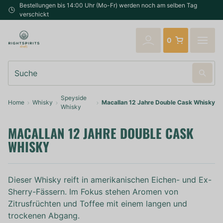
Bestellungen bis 14:00 Uhr (Mo-Fr) werden noch am selben Tag
verschickt
0
Suche
Speyside
Home
Whisky
Macallan 12 Jahre Double Cask Whisky
Whisky
MACALLAN 12 JAHRE DOUBLE CASK
WHISKY
Dieser Whisky reift in amerikanischen Eichen- und Ex-
Sherry-Fässern. Im Fokus stehen Aromen von
Zitrusfrüchten und Toffee mit einem langen und
trockenen Abgang.