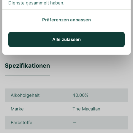
Dienste gesammelt haben.
Wir empfehlen diesen Whisky pur zu genießen
um all seine Aromen optimal wahrnehmen zu
Präferenzen anpassen
können.
Alle zulassen
Spezifikationen
Alkoholgehalt
40.00%
Marke
The Macallan
Farbstoffe