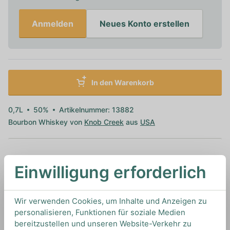
Anmelden
Neues Konto erstellen
In den Warenkorb
0,7L
50%
Artikelnummer: 13882
Bourbon Whiskey von
Knob Creek
aus
USA
Einwilligung erforderlich
TIPS & TRICKS
HOW TO DRINK
Wir verwenden Cookies, um Inhalte und Anzeigen zu
personalisieren, Funktionen für soziale Medien
Wir empfehlen diesen Whiskey on the rocks zu
bereitzustellen und unseren Website-Verkehr zu
genießen oder als Basis für Drinks wie Whiskey