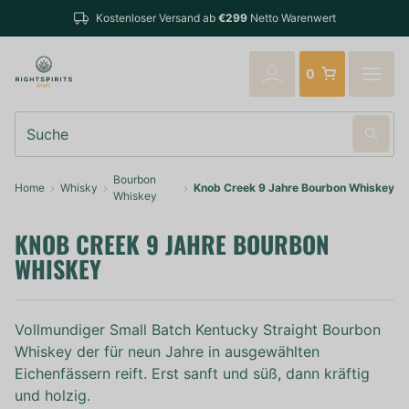
Bestellungen bis 14:0
enloser Versand ab
€299
Netto Warenwert
verschickt
0
Suche
Bourbon
Home
Whisky
Knob Creek 9 Jahre Bourbon Whiskey
Whiskey
KNOB CREEK 9 JAHRE BOURBON
WHISKEY
Vollmundiger Small Batch Kentucky Straight Bourbon
Whiskey der für neun Jahre in ausgewählten
Eichenfässern reift. Erst sanft und süß, dann kräftig
und holzig.