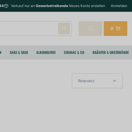
94
Verkauf nur an
Gewerbetreibende
Neues Konto erstellen
Anmelden
0
N
SAKE & SOJU
ALKOHOLFREI
COGNAC & CO
KRÄUTER & OBSTBRÄNDE