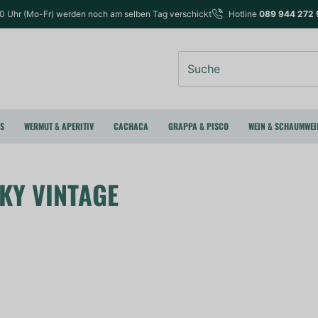
00 Uhr (Mo-Fr) werden noch am selben Tag verschickt
Hotline
089 944 272 
Suche
RS
WERMUT & APERITIV
CACHACA
GRAPPA & PISCO
WEIN & SCHAUMWEI
KY VINTAGE