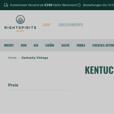
Kostenloser Versand ab
€299
Netto Warenwert
Bestellungen bis 14:
SHOP
EXKLUSIVIMPORTE
WHISKY
RUM
GIN
LIKÖRE
AGAVE
VODKA
COCKTAIL BITTE
Home
Kentucky Vintage
KENTUC
Preis