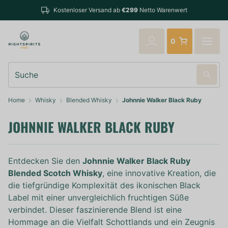
Bestellungen bis 14:00 Uhr (Mo-Fr) werden noch am
o Warenwert
verschickt
0
Suche
Home
Whisky
Blended Whisky
Johnnie Walker Black Ruby
JOHNNIE WALKER BLACK RUBY
Entdecken Sie den
Johnnie Walker Black Ruby
Blended Scotch Whisky
, eine innovative Kreation, die
die tiefgründige Komplexität des ikonischen Black
Label mit einer unvergleichlich fruchtigen Süße
verbindet. Dieser faszinierende Blend ist eine
Hommage an die Vielfalt Schottlands und ein Zeugnis