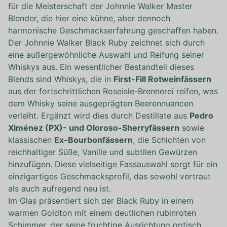
für die Meisterschaft der Johnnie Walker Master
Blender, die hier eine kühne, aber dennoch
harmonische Geschmackserfahrung geschaffen haben.
Der Johnnie Walker Black Ruby zeichnet sich durch
eine außergewöhnliche Auswahl und Reifung seiner
Whiskys aus. Ein wesentlicher Bestandteil dieses
Blends sind Whiskys, die in
First-Fill Rotweinfässern
aus der fortschrittlichen Roseisle-Brennerei reifen, was
dem Whisky seine ausgeprägten Beerennuancen
verleiht. Ergänzt wird dies durch Destillate aus
Pedro
Ximénez (PX)- und Oloroso-Sherryfässern
sowie
klassischen
Ex-Bourbonfässern
, die Schichten von
reichhaltiger Süße, Vanille und subtilen Gewürzen
hinzufügen. Diese vielseitige Fassauswahl sorgt für ein
einzigartiges Geschmacksprofil, das sowohl vertraut
als auch aufregend neu ist.
Im Glas präsentiert sich der Black Ruby in einem
warmen Goldton mit einem deutlichen rubinroten
Schimmer, der seine fruchtige Ausrichtung optisch