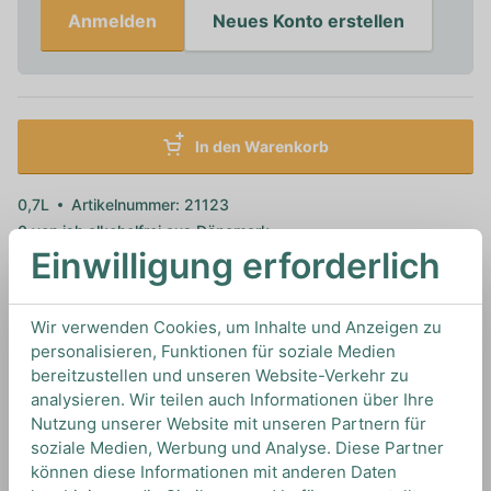
Anmelden
Neues Konto erstellen
In den Warenkorb
0,7L
Artikelnummer: 21123
0 von
ish alkoholfrei
aus
Dänemark
Einwilligung erforderlich
Spezifikationen
Wir verwenden Cookies, um Inhalte und Anzeigen zu
personalisieren, Funktionen für soziale Medien
bereitzustellen und unseren Website-Verkehr zu
analysieren. Wir teilen auch Informationen über Ihre
Nutzung unserer Website mit unseren Partnern für
Marke
ish alkoholfrei
soziale Medien, Werbung und Analyse. Diese Partner
können diese Informationen mit anderen Daten
Kohlenhydrate
0.6