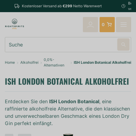
Bestellungen bis 14:00 Uhr (Mo-Fr) werden noch am selben T
rt
verschickt
0
Suche
0,0%-
Home
Alkoholfrei
ISH London Botanical Alkoholfrei
Alternativen
ISH LONDON BOTANICAL ALKOHOLFREI
Entdecken Sie den
ISH London Botanical
, eine
raffinierte alkoholfreie Alternative, die den klassischen
und unverwechselbaren Geschmack eines London Dry
Gin perfekt einfängt.