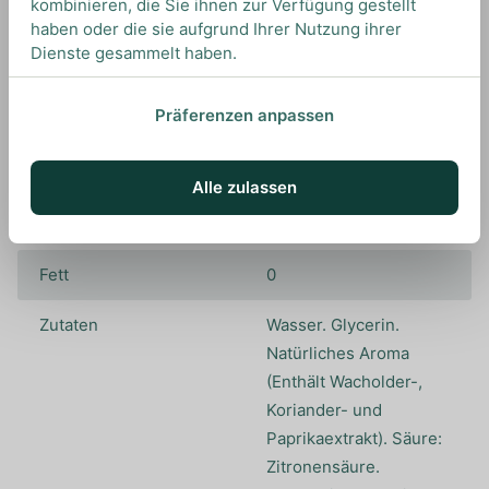
kombinieren, die Sie ihnen zur Verfügung gestellt
haben oder die sie aufgrund Ihrer Nutzung ihrer
Kohlenhydrate, davon
0.6
Dienste gesammelt haben.
Zucker
Präferenzen anpassen
Farbstoffe
Inhalt
0,7L
Alle zulassen
Herkunftsland
Dänemark
Fett
0
Zutaten
Wasser. Glycerin.
Natürliches Aroma
(Enthält Wacholder-,
Koriander- und
Paprikaextrakt). Säure:
Zitronensäure.