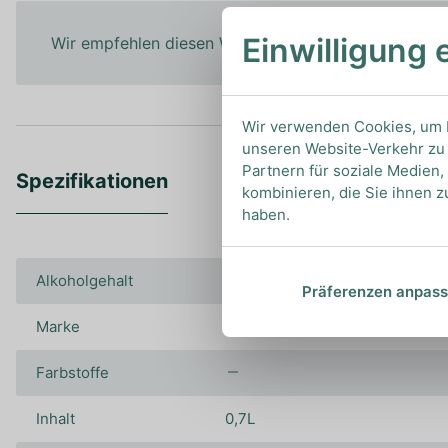
Einwilligung 
Wir empfehlen diesen Whisky pur zu genießen, um 
Wir verwenden Cookies, um I
unseren Website-Verkehr zu 
Partnern für soziale Medien
Spezifikationen
kombinieren, die Sie ihnen z
haben.
Alkoholgehalt
63.30%
Präferenzen anpas
Marke
Highland Park
Farbstoffe
Inhalt
0,7L