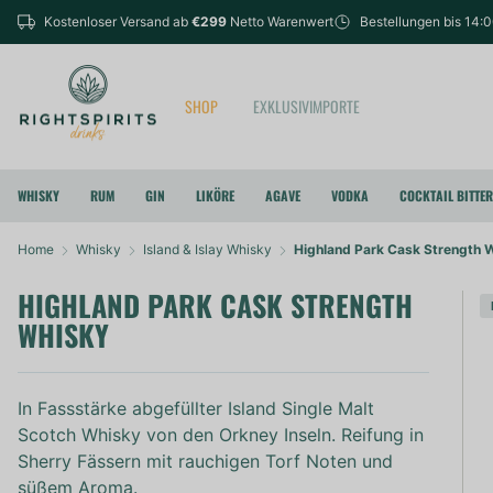
Kostenloser Versand ab
€299
Netto Warenwert
Bestellungen bis 14:
SHOP
EXKLUSIVIMPORTE
WHISKY
RUM
GIN
LIKÖRE
AGAVE
VODKA
COCKTAIL BITTE
Home
Whisky
Island & Islay Whisky
Highland Park Cask Strength 
HIGHLAND PARK CASK STRENGTH
WHISKY
In Fassstärke abgefüllter Island Single Malt
Scotch Whisky von den Orkney Inseln. Reifung in
Sherry Fässern mit rauchigen Torf Noten und
süßem Aroma.