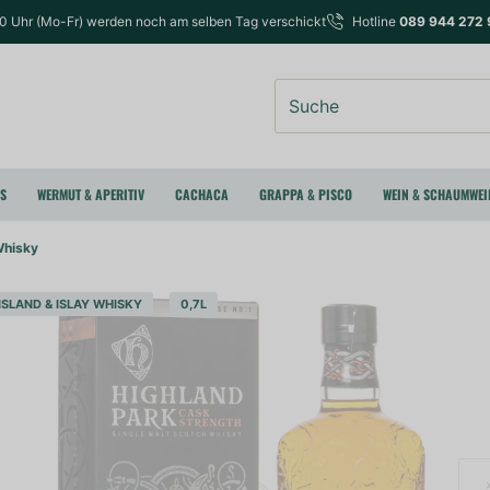
00 Uhr (Mo-Fr) werden noch am selben Tag verschickt
Hotline
089 944 272 
Suche
RS
WERMUT & APERITIV
CACHACA
GRAPPA & PISCO
WEIN & SCHAUMWEI
Whisky
ISLAND & ISLAY WHISKY
0,7L