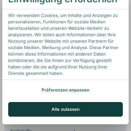
Wir verwenden Cookies, um Inhalte und Anzeigen zu
personalisieren, Funktionen für soziale Medien
In den Warenkorb
bereitzustellen und unseren Website-Verkehr zu
analysieren. Wir teilen auch Informationen über Ihre
Nutzung unserer Website mit unseren Partnern für
0,7L
43%
Artikelnummer: 18774
soziale Medien, Werbung und Analyse. Diese Partner
Japanese Whisky von
Hakushu
aus
Japan
können diese Informationen mit anderen Daten
kombinieren, die Sie ihnen zur Verfügung gestellt
haben oder die sie aufgrund Ihrer Nutzung ihrer
Dienste gesammelt haben.
Spezifikationen
Präferenzen anpassen
Alkoholgehalt
43.00%
Alle zulassen
Marke
Hakushu
Farbstoffe