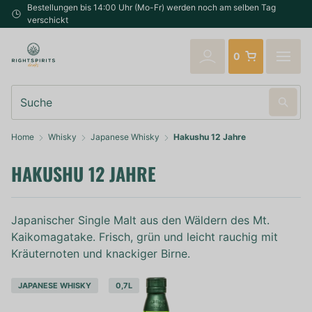
Bestellungen bis 14:00 Uhr (Mo-Fr) werden noch am selben Tag
verschickt
0
Suche
Home
Whisky
Japanese Whisky
Hakushu 12 Jahre
HAKUSHU 12 JAHRE
Japanischer Single Malt aus den Wäldern des Mt.
Kaikomagatake. Frisch, grün und leicht rauchig mit
Kräuternoten und knackiger Birne.
JAPANESE WHISKY
0,7L