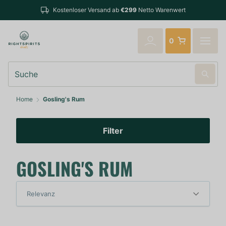
Bestellunge
Kostenloser Versand ab
€299
Netto Warenwert
verschickt
0
Suche
Home
Gosling's Rum
Filter
GOSLING'S RUM