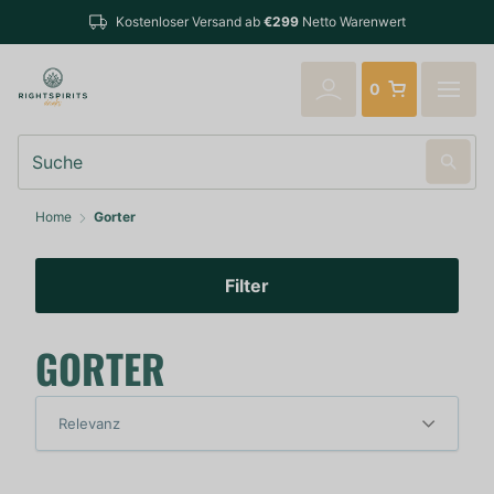
Kostenloser Versand ab
€299
Netto Warenwert
0
Suche
Home
Gorter
Filter
GORTER