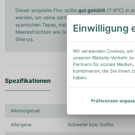
Dieser exquisite Fino sollte
gut gekühlt
(7-9°C) in e
werden, um seine zarten und doch intensiven Aromen 
spanischen Tapas, insbesondere zu Marcona-Mandeln
Einwilligung 
Meeresfrüchten wie Garnelen und Austern, oder auch
Sherrys.
Wir verwenden Cookies, um I
unseren Website-Verkehr zu 
Partnern für soziale Medien
kombinieren, die Sie ihnen z
haben.
Spezifikationen
Präferenzen anpas
Alkoholgehalt
16.00%
Allergene
Schwefel bzw. Sulfite