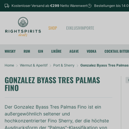
Kostenloser Versand ab
€299
Netto Warenwert
Bestellungen bis 14:
SHOP
EXKLUSIVIMPORTE
WHISKY
RUM
GIN
LIKÖRE
AGAVE
VODKA
COCKTAIL BITTE
Home
Wermut & Aperitif
Port & Sherry
Gonzalez Byass Tres Palmas
GONZALEZ BYASS TRES PALMAS
FINO
Der Gonzalez Byass Tres Palmas Fino ist ein
außergewöhnlich seltener und
hochkonzentrierter Fino Sherry, der die höchste
Ausdrucksform der "Palmas"-Klassifikation von