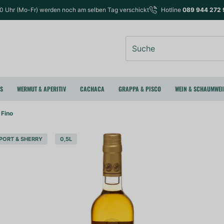
00 Uhr (Mo-Fr) werden noch am selben Tag verschickt
Hotline
089 944 272 
Suche
RS
WERMUT & APERITIV
CACHACA
GRAPPA & PISCO
WEIN & SCHAUMWEI
 Fino
PORT & SHERRY
0,5L