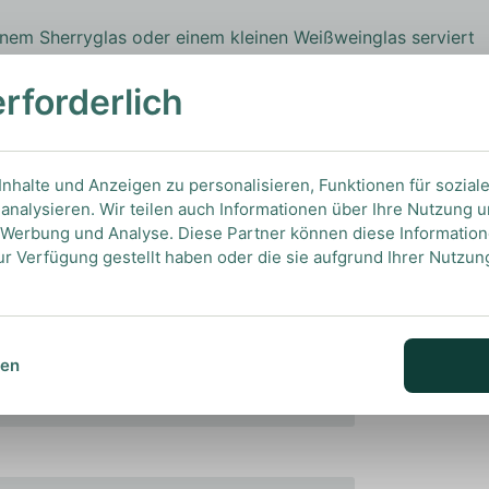
inem Sherryglas oder einem kleinen Weißweinglas serviert
optimal zu entfalten. Er ist ein perfekter Begleiter zu
, Oliven, luftgetrocknetem Schinken (Jamón Ibérico),
erforderlich
 zu Sushi. Ein wahrer Höhepunkt für Liebhaber trockener
nhalte und Anzeigen zu personalisieren, Funktionen für sozial
analysieren. Wir teilen auch Informationen über Ihre Nutzung 
, Werbung und Analyse. Diese Partner können diese Informatio
ur Verfügung gestellt haben oder die sie aufgrund Ihrer Nutzu
sen