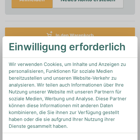
In den Warenkorb
Einwilligung erforderlich
0,75L
18%
Artikelnummer: 18766
Port & Sherry von
Gonzalez Byass
aus
Spanien
Wir verwenden Cookies, um Inhalte und Anzeigen zu
personalisieren, Funktionen für soziale Medien
bereitzustellen und unseren Website-Verkehr zu
analysieren. Wir teilen auch Informationen über Ihre
TIPS & TRICKS
Nutzung unserer Website mit unseren Partnern für
HOW TO DRINK
soziale Medien, Werbung und Analyse. Diese Partner
können diese Informationen mit anderen Daten
kombinieren, die Sie ihnen zur Verfügung gestellt
Wir empfehlen diesen Sherry Pur zu genießen, als
haben oder die sie aufgrund Ihrer Nutzung ihrer
erfrischenden Highball mit Tonic Water oder als
Dienste gesammelt haben.
Zutat für spannende Cocktailkreationen.