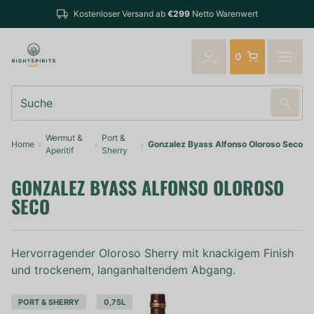
Bestell
Kostenloser Versand ab
€299
Netto Warenwert
verschi
0
Suche
Wermut &
Port &
Home
Gonzalez Byass Alfonso Oloroso Seco
Aperitif
Sherry
GONZALEZ BYASS ALFONSO OLOROSO
SECO
Hervorragender Oloroso Sherry mit knackigem Finish
und trockenem, langanhaltendem Abgang.
PORT & SHERRY
0,75L