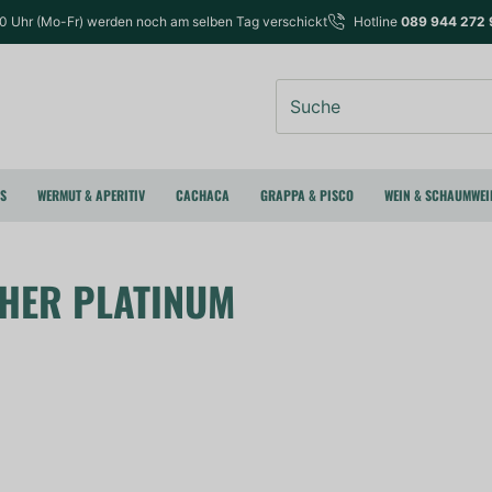
00 Uhr (Mo-Fr) werden noch am selben Tag verschickt
Hotline
089 944 272 
Suche
RS
WERMUT & APERITIV
CACHACA
GRAPPA & PISCO
WEIN & SCHAUMWEI
HER PLATINUM