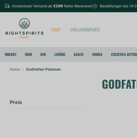
Kostenloser Versand ab
€299
Netto Warenwert
Bestellungen bis 14:
SHOP
EXKLUSIVIMPORTE
WHISKY
RUM
GIN
LIKÖRE
AGAVE
VODKA
COCKTAIL BITTE
Home
Godfather Platinum
GODFAT
Preis