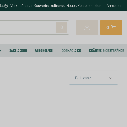
94
Verkauf nur an
Gewerbetreibende
Neues Konto erstellen
Anmelden
0
N
SAKE & SOJU
ALKOHOLFREI
COGNAC & CO
KRÄUTER & OBSTBRÄNDE