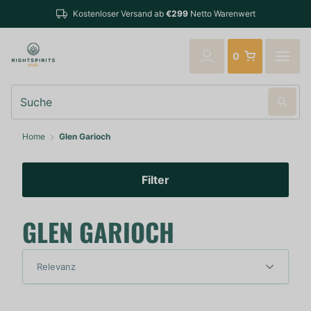
Kostenloser Versand ab
€299
Netto Warenwert
0
Suche
Home
Glen Garioch
Filter
GLEN GARIOCH