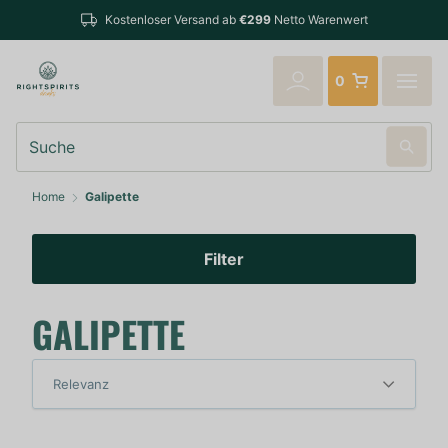
Kostenloser Versand ab
€299
Netto Warenwert
0
Suche
Home
Galipette
Filter
GALIPETTE