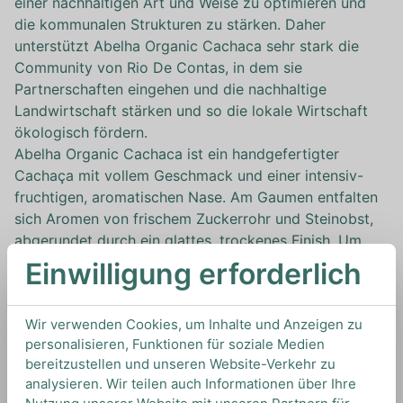
einer nachhaltigen Art und Weise zu optimieren und
die kommunalen Strukturen zu stärken. Daher
unterstützt Abelha Organic Cachaca sehr stark die
Community von Rio De Contas, in dem sie
Partnerschaften eingehen und die nachhaltige
Landwirtschaft stärken und so die lokale Wirtschaft
ökologisch fördern.
Abelha Organic Cachaca ist ein handgefertigter
Cachaça mit vollem Geschmack und einer intensiv-
fruchtigen, aromatischen Nase. Am Gaumen entfalten
sich Aromen von frischem Zuckerrohr und Steinobst,
abgerundet durch ein glattes, trockenes Finish. Um
den besonderen Charakter von Abelha Organic
Einwilligung erforderlich
Cachaca zu erzeugen, ruht der Cachaça 6 Monate
lang in offenen Stahltanks, damit die Nebenprodukte
Wir verwenden Cookies, um Inhalte und Anzeigen zu
verdampfen und oxidieren können, wodurch der
personalisieren, Funktionen für soziale Medien
Cachaça sein charakteristisches Bouquet erhält. Es
bereitzustellen und unseren Website-Verkehr zu
wird kein Zucker hinzugefügt und es gibt keine
analysieren. Wir teilen auch Informationen über Ihre
Verunreinigungen oder Toxine in dem Cachaça. Dies