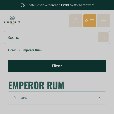
Kostenloser Versand ab
€299
Netto Warenwert
0
Suche
Home
Emperor Rum
Filter
EMPEROR RUM