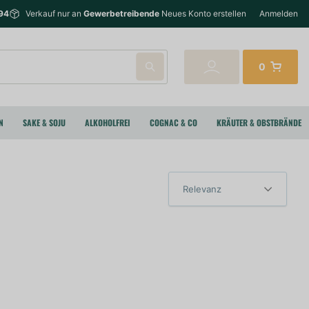
94
Verkauf nur an
Gewerbetreibende
Neues Konto erstellen
Anmelden
0
N
SAKE & SOJU
ALKOHOLFREI
COGNAC & CO
KRÄUTER & OBSTBRÄNDE