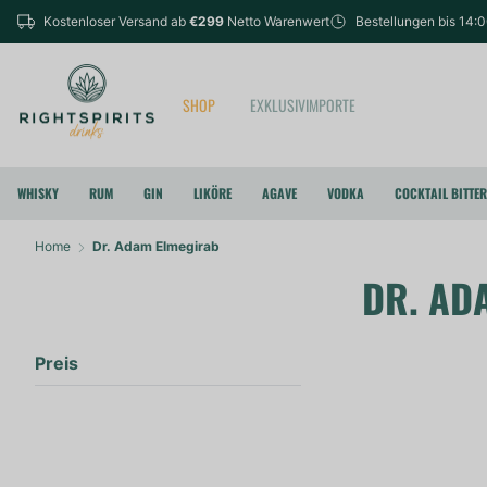
Kostenloser Versand ab
€299
Netto Warenwert
Bestellungen bis 14:
SHOP
EXKLUSIVIMPORTE
WHISKY
RUM
GIN
LIKÖRE
AGAVE
VODKA
COCKTAIL BITTE
Home
Dr. Adam Elmegirab
DR. AD
Preis