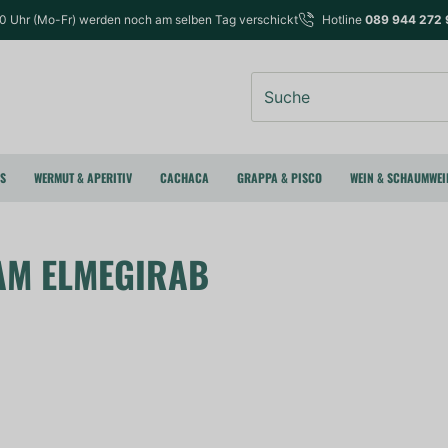
00 Uhr (Mo-Fr) werden noch am selben Tag verschickt
Hotline
089 944 272 
Suche
RS
WERMUT & APERITIV
CACHACA
GRAPPA & PISCO
WEIN & SCHAUMWEI
AM ELMEGIRAB