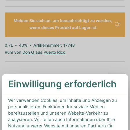
Melden Sie sich an, um benachrichtigt zu werden,
wenn dieses Produkt auf Lager ist
0,7L
40%
Artikelnummer: 17748
Rum von
Don Q
aus
Puerto Rico
TIPS & TRICKS
Einwilligung erforderlich
HOW TO DRINK
Wir verwenden Cookies, um Inhalte und Anzeigen zu
Wir empfehlen diesen Rum pur oder für tropische
personalisieren, Funktionen für soziale Medien
Cocktails wie den Hurricane oder für
bereitzustellen und unseren Website-Verkehr zu
analysieren. Wir teilen auch Informationen über Ihre
puertorikanische Klassiker wie den Coquito.
Nutzung unserer Website mit unseren Partnern für