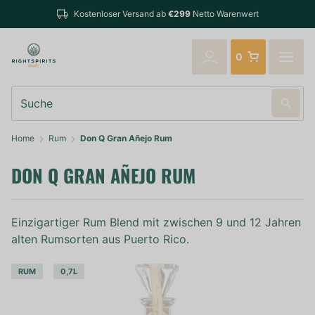
Bestellungen bis 14:00 Uhr
r Versand ab
€299
Netto Warenwert
verschickt
0
Suche
Home
Rum
Don Q Gran Añejo Rum
DON Q GRAN AÑEJO RUM
Einzigartiger Rum Blend mit zwischen 9 und 12 Jahren
alten Rumsorten aus Puerto Rico.
RUM
0,7L