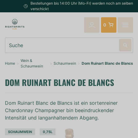
Bestellungen bis 14:00 Uhr (Mo-Fr) werden noch am selben Tag
verschickt
0
Suche
Wein &
Home
Schaumwein
Dom Ruinart Blanc de Blancs
Schaumwein
DOM RUINART BLANC DE BLANCS
Dom Ruinart Blanc de Blancs ist ein sortenreiner
Chardonnay Champagner bin beeindruckender
Intensität und langanhaltendem Abgang.
SCHAUMWEIN
0,75L