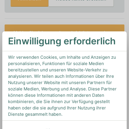
Melden Sie sich an, um benachrichtigt zu werden,
Einwilligung erforderlich
wenn dieses Produkt auf Lager ist
0,75L
Wir verwenden Cookies, um Inhalte und Anzeigen zu
13%
Artikelnummer: 19994
personalisieren, Funktionen für soziale Medien
Schaumwein von
Ruinart
aus
Frankreich
bereitzustellen und unseren Website-Verkehr zu
analysieren. Wir teilen auch Informationen über Ihre
Nutzung unserer Website mit unseren Partnern für
soziale Medien, Werbung und Analyse. Diese Partner
TIPS & TRICKS
können diese Informationen mit anderen Daten
HOW TO DRINK
kombinieren, die Sie ihnen zur Verfügung gestellt
haben oder die sie aufgrund Ihrer Nutzung ihrer
Dienste gesammelt haben.
Wir empfehlen diesen Champagner gut gekühlt
zu genießen.