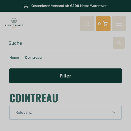
Kostenloser Versand ab
€299
Netto Warenwert
0
Suche
Home
Cointreau
Filter
COINTREAU