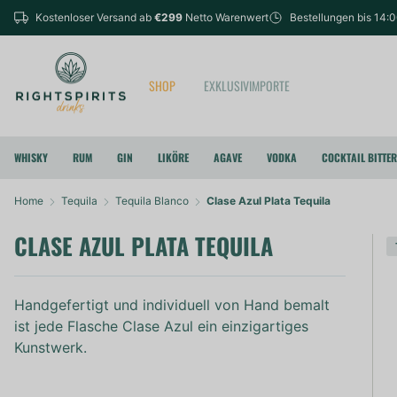
Kostenloser Versand ab
€299
Netto Warenwert
Bestellungen bis 14:
SHOP
EXKLUSIVIMPORTE
WHISKY
RUM
GIN
LIKÖRE
AGAVE
VODKA
COCKTAIL BITTE
Home
Tequila
Tequila Blanco
Clase Azul Plata Tequila
CLASE AZUL PLATA TEQUILA
Handgefertigt und individuell von Hand bemalt
ist jede Flasche Clase Azul ein einzigartiges
Kunstwerk.