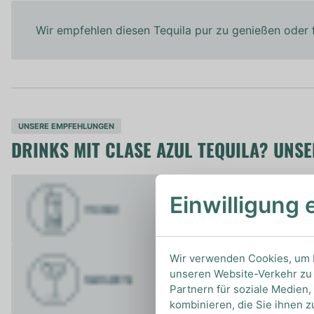
Wir empfehlen diesen Tequila pur zu genießen oder 
UNSERE EMPFEHLUNGEN
DRINKS MIT CLASE AZUL TEQUILA? UNS
Einwilligung 
Wir verwenden Cookies, um I
unseren Website-Verkehr zu 
Partnern für soziale Medien
kombinieren, die Sie ihnen z