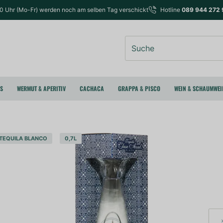
00 Uhr (Mo-Fr) werden noch am selben Tag verschickt
Hotline
089 944 272 
Suche
RS
WERMUT & APERITIV
CACHACA
GRAPPA & PISCO
WEIN & SCHAUMWEI
TEQUILA BLANCO
0,7L