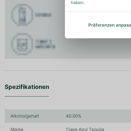
haben.
Präferenzen anpas
Spezifikationen
Alkoholgehalt
40.00%
Marke
Clase Azul Tequila