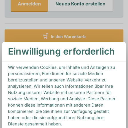
Anmelden
Neues Konto erstellen
In den Warenkorb
Einwilligung erforderlich
0,7L
40%
Artikelnummer: 17116
Tequila Anejo von
Clase Azul Tequila
aus
Mexiko
Wir verwenden Cookies, um Inhalte und Anzeigen zu
personalisieren, Funktionen für soziale Medien
bereitzustellen und unseren Website-Verkehr zu
TIPS & TRICKS
analysieren. Wir teilen auch Informationen über Ihre
HOW TO DRINK
Nutzung unserer Website mit unseren Partnern für
soziale Medien, Werbung und Analyse. Diese Partner
können diese Informationen mit anderen Daten
kombinieren, die Sie ihnen zur Verfügung gestellt
Wir empfehlen diesen Tequila pur zu genießen
haben oder die sie aufgrund Ihrer Nutzung ihrer
um all seine Aromen optimal wahrnehmen zu
Dienste gesammelt haben.
können.