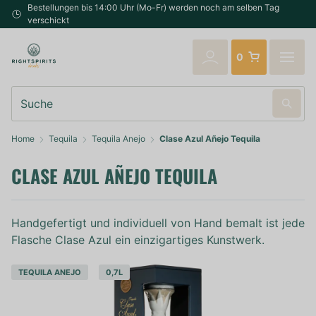
Bestellungen bis 14:00 Uhr (Mo-Fr) werden noch am selben Tag
verschickt
0
Suche
Home
Tequila
Tequila Anejo
Clase Azul Añejo Tequila
CLASE AZUL AÑEJO TEQUILA
Handgefertigt und individuell von Hand bemalt ist jede
Flasche Clase Azul ein einzigartiges Kunstwerk.
TEQUILA ANEJO
0,7L