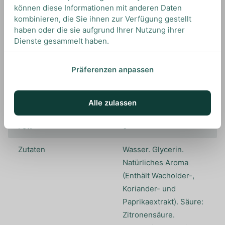
können diese Informationen mit anderen Daten
kombinieren, die Sie ihnen zur Verfügung gestellt
Kohlenhydrate, davon
0.6
haben oder die sie aufgrund Ihrer Nutzung ihrer
Zucker
Dienste gesammelt haben.
Farbstoffe
Präferenzen anpassen
Inhalt
0,7L
Alle zulassen
Herkunftsland
Dänemark
Fett
0
Zutaten
Wasser. Glycerin.
Natürliches Aroma
(Enthält Wacholder-,
Koriander- und
Paprikaextrakt). Säure:
Zitronensäure.