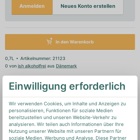
Anmelden
Neues Konto erstellen
In den Warenkorb
0,7L
Artikelnummer: 21123
0 von
ish alkoholfrei
aus
Dänemark
Einwilligung erforderlich
Spezifikationen
Wir verwenden Cookies, um Inhalte und Anzeigen zu
personalisieren, Funktionen für soziale Medien
bereitzustellen und unseren Website-Verkehr zu
analysieren. Wir teilen auch Informationen über Ihre
Marke
ish alkoholfrei
Nutzung unserer Website mit unseren Partnern für
soziale Medien, Werbung und Analyse. Diese Partner
Kohlenhydrate
0.6