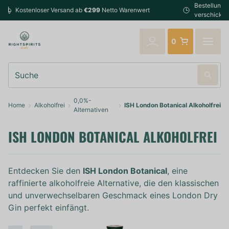
Bestellungen bis 14:00 Uhr (Mo-Fr) werden noch am selben Tag
verschickt
0
Suche
0,0%-
Home
Alkoholfrei
ISH London Botanical Alkoholfrei
Alternativen
ISH LONDON BOTANICAL ALKOHOLFREI
Entdecken Sie den
ISH London Botanical
, eine
raffinierte alkoholfreie Alternative, die den klassischen
und unverwechselbaren Geschmack eines London Dry
Gin perfekt einfängt.