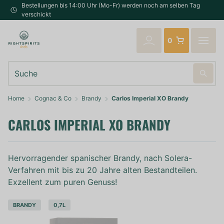
Bestellungen bis 14:00 Uhr (Mo-Fr) werden noch am selben Tag
verschickt
0
Suche
Home
Cognac & Co
Brandy
Carlos Imperial XO Brandy
CARLOS IMPERIAL XO BRANDY
Hervorragender spanischer Brandy, nach Solera-
Verfahren mit bis zu 20 Jahre alten Bestandteilen.
Exzellent zum puren Genuss!
BRANDY
0,7L