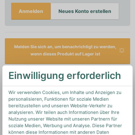
Anmelden
Neues Konto erstellen
Melden Sie sich an, um benachrichtigt zu werden,
wenn dieses Produkt auf Lager ist
Einwilligung erforderlich
0,7L
38%
Artikelnummer: 15506
Brandy von
Carlos I
aus
Spanien
Wir verwenden Cookies, um Inhalte und Anzeigen zu
personalisieren, Funktionen für soziale Medien
bereitzustellen und unseren Website-Verkehr zu
TIPS & TRICKS
analysieren. Wir teilen auch Informationen über Ihre
HOW TO DRINK
Nutzung unserer Website mit unseren Partnern für
soziale Medien, Werbung und Analyse. Diese Partner
können diese Informationen mit anderen Daten