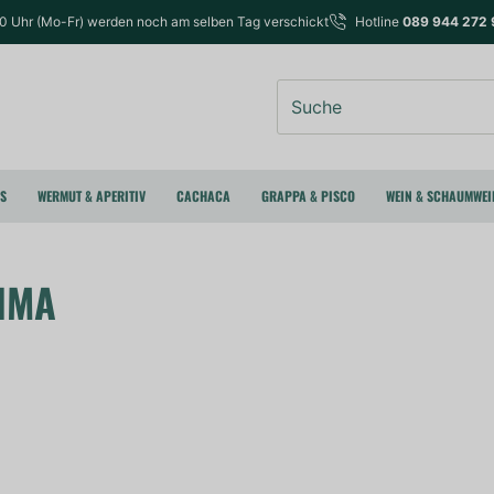
00 Uhr (Mo-Fr) werden noch am selben Tag verschickt
Hotline
089 944 272 
Suche
RS
WERMUT & APERITIV
CACHACA
GRAPPA & PISCO
WEIN & SCHAUMWEI
IMA