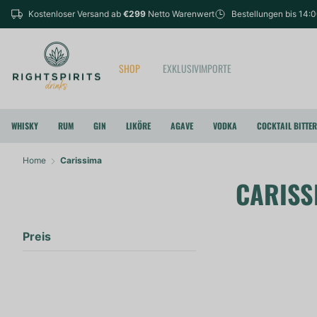
Kostenloser Versand ab
€299
Netto Warenwert
Bestellungen bis 14:
SHOP
EXKLUSIVIMPORTE
WHISKY
RUM
GIN
LIKÖRE
AGAVE
VODKA
COCKTAIL BITTE
Home
Carissima
CARISS
Preis