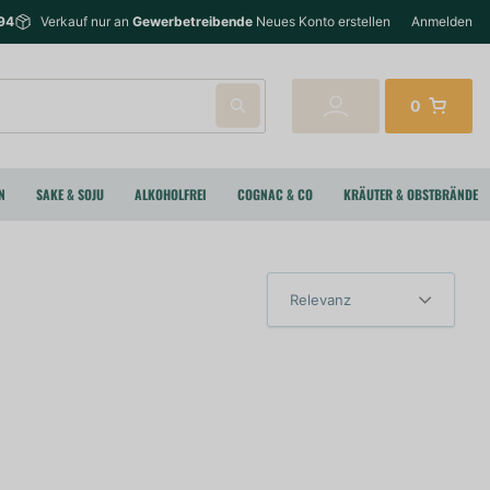
94
Verkauf nur an
Gewerbetreibende
Neues Konto erstellen
Anmelden
0
N
SAKE & SOJU
ALKOHOLFREI
COGNAC & CO
KRÄUTER & OBSTBRÄNDE