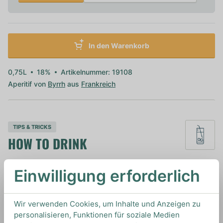
In den Warenkorb
0,75L
18%
Artikelnummer: 19108
Aperitif von
Byrrh
aus
Frankreich
TIPS & TRICKS
HOW TO DRINK
Einwilligung erforderlich
Wir empfehlen diesen Aperitif pur zu genießen,
oder on the rocks. Außerdem eignet er sich sehr
gut für Twists auf einen Bentley Cocktail oder
Wir verwenden Cookies, um Inhalte und Anzeigen zu
einen Pisco Punch.
personalisieren, Funktionen für soziale Medien