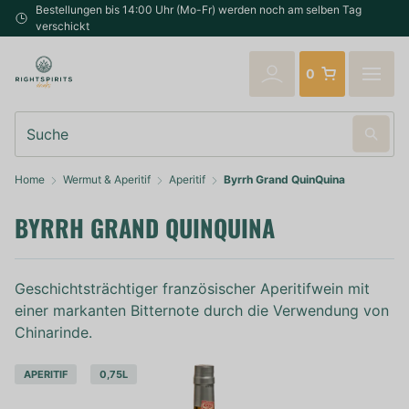
Bestellungen bis 14:00 Uhr (Mo-Fr) werden noch am selben Tag
verschickt
0
Suche
Home
Wermut & Aperitif
Aperitif
Byrrh Grand QuinQuina
BYRRH GRAND QUINQUINA
Geschichtsträchtiger französischer Aperitifwein mit
einer markanten Bitternote durch die Verwendung von
Chinarinde.
APERITIF
0,75L