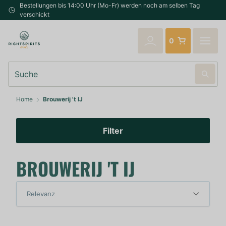
Bestellungen bis 14:00 Uhr (Mo-Fr) werden noch am selben Tag
verschickt
0
Suche
Home
Brouwerij 't IJ
Filter
BROUWERIJ 'T IJ