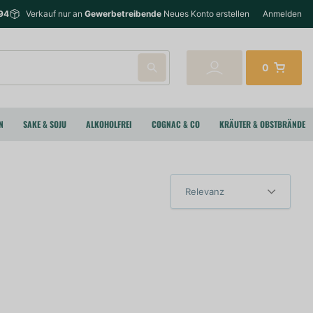
94
Verkauf nur an
Gewerbetreibende
Neues Konto erstellen
Anmelden
0
N
SAKE & SOJU
ALKOHOLFREI
COGNAC & CO
KRÄUTER & OBSTBRÄNDE