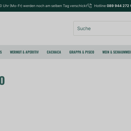
00 Uhr (Mo-Fr) werden noch am selben Tag verschickt
Hotline
089 944 272 
Suche
RS
WERMUT & APERITIV
CACHACA
GRAPPA & PISCO
WEIN & SCHAUMWEI
O