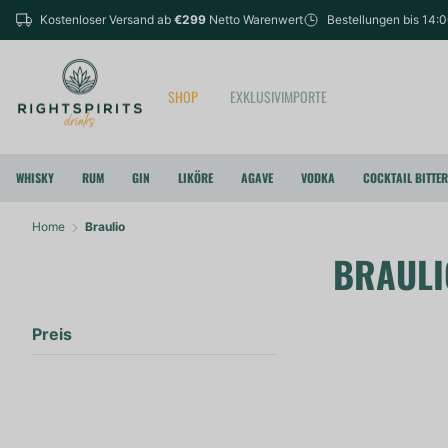
Kostenloser Versand ab
€299
Netto Warenwert
Bestellungen bis 14:
SHOP
EXKLUSIVIMPORTE
WHISKY
RUM
GIN
LIKÖRE
AGAVE
VODKA
COCKTAIL BITTE
Home
Braulio
BRAULI
Preis