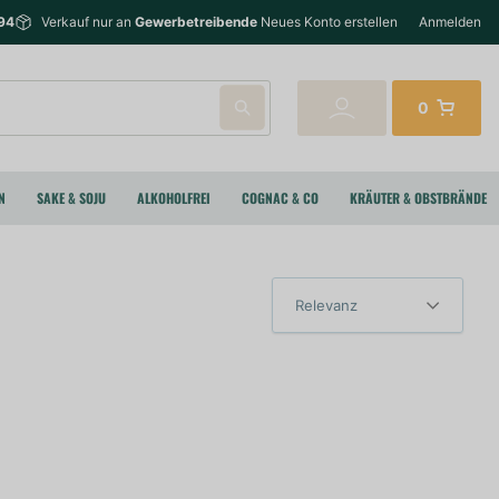
94
Verkauf nur an
Gewerbetreibende
Neues Konto erstellen
Anmelden
0
N
SAKE & SOJU
ALKOHOLFREI
COGNAC & CO
KRÄUTER & OBSTBRÄNDE