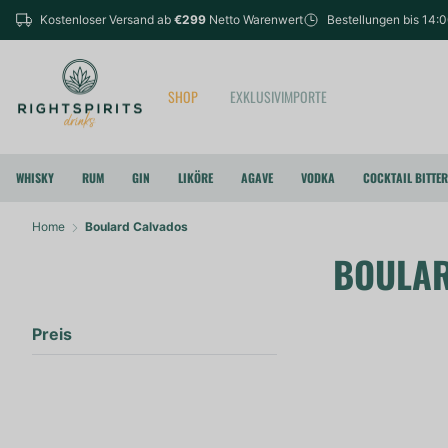
Kostenloser Versand ab
€299
Netto Warenwert
Bestellungen bis 14:
SHOP
EXKLUSIVIMPORTE
WHISKY
RUM
GIN
LIKÖRE
AGAVE
VODKA
COCKTAIL BITTE
Home
Boulard Calvados
BOULAR
Preis