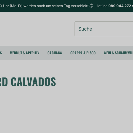
00 Uhr (Mo-Fr) werden noch am selben Tag verschickt
Hotline
089 944 272 
Suche
RS
WERMUT & APERITIV
CACHACA
GRAPPA & PISCO
WEIN & SCHAUMWEI
D CALVADOS