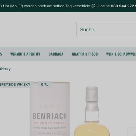
00 Uhr (Mo-Fr) werden noch am selben Tag verschickt
Hotline
089 944 272 
Suche
RS
WERMUT & APERITIV
CACHACA
GRAPPA & PISCO
WEIN & SCHAUMWEI
Whisky
SPEYSIDE WHISKY
0,7L