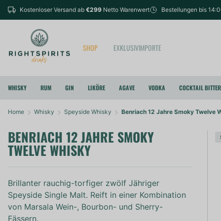
Kostenloser Versand ab
€299
Netto Warenwert
Bestellungen bis 14:
SHOP
EXKLUSIVIMPORTE
WHISKY
RUM
GIN
LIKÖRE
AGAVE
VODKA
COCKTAIL BITTE
Home
Whisky
Speyside Whisky
Benriach 12 Jahre Smoky Twelve 
BENRIACH 12 JAHRE SMOKY
TWELVE WHISKY
Brillanter rauchig-torfiger zwölf Jähriger
Speyside Single Malt. Reift in einer Kombination
von Marsala Wein-, Bourbon- und Sherry-
Fässern.