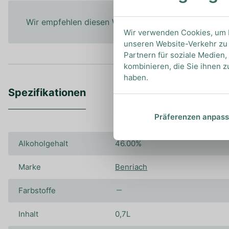
Wir empfehlen diesen Whisky pur zu genießen, um a
Wir verwenden Cookies, um I
unseren Website-Verkehr zu 
Partnern für soziale Medien
kombinieren, die Sie ihnen z
haben.
Spezifikationen
Präferenzen anpas
Alkoholgehalt
46.00%
Marke
Benriach
Farbstoffe
Inhalt
0,7L